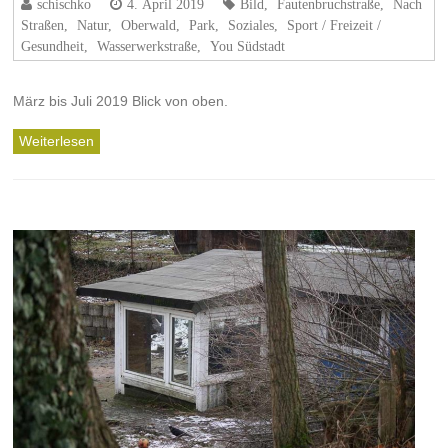
schischko
4. April 2019
Bild
,
Fautenbruchstraße
,
Nach
Straßen
,
Natur
,
Oberwald
,
Park
,
Soziales
,
Sport / Freizeit /
Gesundheit
,
Wasserwerkstraße
,
You Südstadt
März bis Juli 2019 Blick von oben.
Weiterlesen