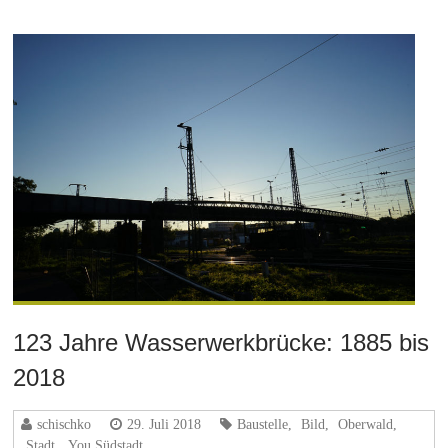
123 Jahre Wasserwerkbrücke: 1885 bis
2018
schischko
29. Juli 2018
Baustelle
,
Bild
,
Oberwald
,
Stadt
,
You Südstadt