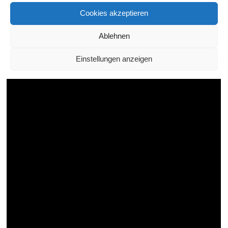
Cookies akzeptieren
Ablehnen
Malerei und orientalisch-spanische
Klänge im Atelier Dieter Franke:
Einstellungen anzeigen