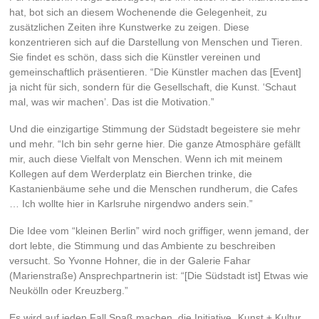
hat, bot sich an diesem Wochenende die Gelegenheit, zu
zusätzlichen Zeiten ihre Kunstwerke zu zeigen. Diese
konzentrieren sich auf die Darstellung von Menschen und Tieren.
Sie findet es schön, dass sich die Künstler vereinen und
gemeinschaftlich präsentieren. “Die Künstler machen das [Event]
ja nicht für sich, sondern für die Gesellschaft, die Kunst. ‘Schaut
mal, was wir machen’. Das ist die Motivation.”
Und die einzigartige Stimmung der Südstadt begeistere sie mehr
und mehr. “Ich bin sehr gerne hier. Die ganze Atmosphäre gefällt
mir, auch diese Vielfalt von Menschen. Wenn ich mit meinem
Kollegen auf dem Werderplatz ein Bierchen trinke, die
Kastanienbäume sehe und die Menschen rundherum, die Cafes
… Ich wollte hier in Karlsruhe nirgendwo anders sein.”
Die Idee vom “kleinen Berlin” wird noch griffiger, wenn jemand, der
dort lebte, die Stimmung und das Ambiente zu beschreiben
versucht. So Yvonne Hohner, die in der Galerie Fahar
(Marienstraße) Ansprechpartnerin ist: “[Die Südstadt ist] Etwas wie
Neukölln oder Kreuzberg.”
Es wird auf jeden Fall Spaß machen, die Initiative „Kunst + Kultur