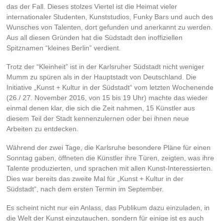
das der Fall. Dieses stolzes Viertel ist die Heimat vieler
internationaler Studenten, Kunststudios, Funky Bars und auch des
Wunsches von Talenten, dort gefunden und anerkannt zu werden.
Aus all diesen Gründen hat die Südstadt den inoffiziellen
Spitznamen “kleines Berlin” verdient.
Trotz der “Kleinheit” ist in der Karlsruher Südstadt nicht weniger
Mumm zu spüren als in der Hauptstadt von Deutschland. Die
Initiative „Kunst + Kultur in der Südstadt“ vom letzten Wochenende
(26./ 27. November 2016, von 15 bis 19 Uhr) machte das wieder
einmal denen klar, die sich die Zeit nahmen, 15 Künstler aus
diesem Teil der Stadt kennenzulernen oder bei ihnen neue
Arbeiten zu entdecken.
Während der zwei Tage, die Karlsruhe besondere Pläne für einen
Sonntag gaben, öffneten die Künstler ihre Türen, zeigten, was ihre
Talente produzierten, und sprachen mit allen Kunst-Interessierten.
Dies war bereits das zweite Mal für „Kunst + Kultur in der
Südstadt“, nach dem ersten Termin im September.
Es scheint nicht nur ein Anlass, das Publikum dazu einzuladen, in
die Welt der Kunst einzutauchen, sondern für einige ist es auch