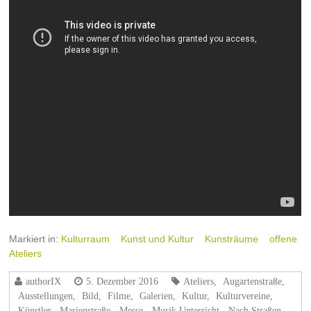
Markiert in:
Kulturraum
Kunst und Kultur
Kunsträume
offene
Ateliers
authorIX
5. Dezember 2016
Ateliers
,
Augartenstraße
,
Ausstellungen
,
Bild
,
Filme
,
Galerien
,
Kultur
,
Kulturvereine
,
Künstler
,
Marienstraße
,
Messe
,
Musik Unterricht
,
Nach Straßen
,