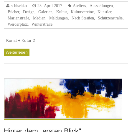
schischko
23. April 2017
Ateliers
,
Ausstellungen
,
Bücher
,
Design
,
Galerien
,
Kultur
,
Kulturvereine
,
Künstler
,
Marienstraße
,
Medien
,
Meldungen
,
Nach Straßen
,
Schützenstraße
,
Werderplatz
,
Winterstraße
Kunst + Kutur 2
Weiterlesen
Hinter dem „ersten Blick“