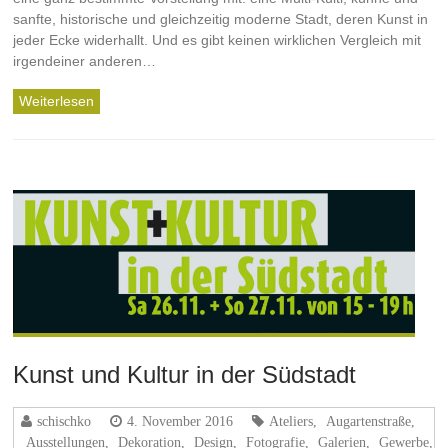
sanfte, historische und gleichzeitig moderne Stadt, deren Kunst in
jeder Ecke widerhallt. Und es gibt keinen wirklichen Vergleich mit
irgendeiner anderen…
Weiterlesen
Kunst und Kultur in der Südstadt
schischko
4. November 2016
Ateliers
,
Augartenstraße
,
Ausstellungen
,
Dekoration
,
Design
,
Fotografie
,
Galerien
,
Gewerbe
,