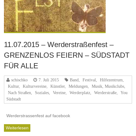
11.07.2015 – Werderstraßenfest –
GRENZENLOS FEIERN – SÜDSTADT
FÜR ALLE
schischko
7. Juli 2015
Band
,
Festival
,
Hilfezentrum
,
Kultur
,
Kulturvereine
,
Künstler
,
Meldungen
,
Musik, Musikclubs
,
Nach Straßen
,
Soziales
,
Vereine
,
Werderplatz
,
Werderstraße
,
You
Südstadt
Werderstrassenfest auf facebook
Weiterlesen