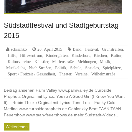
Südstadtfestival und Stadtgeburtstag
2015
schischko
28. April 2015
Band
,
Festival
,
Grünstreifen
,
Hilfe
,
Hilfezentrum
,
Kindergärten
,
Kinderhort
,
Kirchen
,
Kultur
,
Kulturvereine
,
Künstler
,
Marienstraße
,
Meldungen
,
Musik,
Musikclubs
,
Nach Straßen
,
Politik
,
Schule
,
Soziales
,
Spielplätze
,
Sport / Freizeit / Gesundheit
,
Theater
,
Vereine
,
Wilhelmstraße
Beitrag ansehen Palm Valley www.palmvalley.de Curbside
Prophets Orginal mit Lyrics: You’re A Good Girl (I Know You Want
It) – Robin Thicke Orginal mit Lyrics: Tone Loc – Funky Cold
Medina www.curbsideprophets.de Gablonzky Beat TAAN TAAN
Feuershow www.taan-feuershows.de mehr Südstadt-Videos…
Weiterlesen