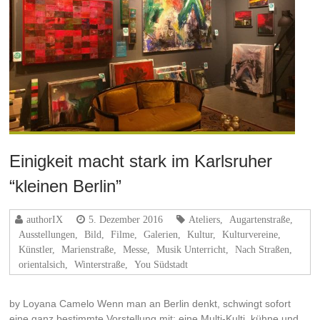
Einigkeit macht stark im Karlsruher
“kleinen Berlin”
authorIX
5. Dezember 2016
Ateliers
,
Augartenstraße
,
Ausstellungen
,
Bild
,
Filme
,
Galerien
,
Kultur
,
Kulturvereine
,
Künstler
,
Marienstraße
,
Messe
,
Musik Unterricht
,
Nach Straßen
,
orientalsich
,
Winterstraße
,
You Südstadt
by Loyana Camelo Wenn man an Berlin denkt, schwingt sofort
eine ganz bestimmte Vorstellung mit: eine Multi-Kulti, kühne und