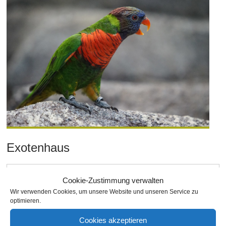
Exotenhaus
schischko
11. Februar 2016
Am Stadtgarten
,
Cookie-Zustimmung verwalten
Bahnhofstraße
,
Bild
,
Ettlingerstraße
,
Festplatz
,
Gastronomie
,
Wir verwenden Cookies, um unsere Website und unseren Service zu
international
,
Kantine
,
Kochen
,
Kultur
,
Meldungen
,
Nach Straßen
,
optimieren.
Stadtgarten
,
You Südstadt
,
Zoo
,
Zoo
Cookies akzeptieren