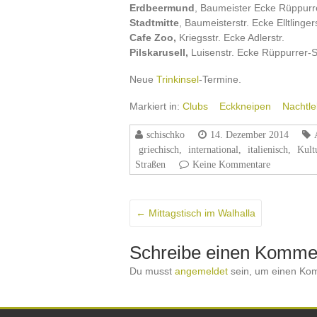
Erdbeermund
, Baumeister Ecke Rüppurre
Stadtmitte
, Baumeisterstr. Ecke Elltlingers
Cafe Zoo,
Kriegsstr. Ecke Adlerstr.
Pilskarusell,
Luisenstr. Ecke Rüppurrer-St
Neue
Trinkinsel
-Termine.
Markiert in:
Clubs
Eckkneipen
Nachtl
schischko
14. Dezember 2014
griechisch
,
international
,
italienisch
,
Kult
Straßen
Keine Kommentare
←
Mittagstisch im Walhalla
Schreibe einen Komme
Du musst
angemeldet
sein, um einen Ko