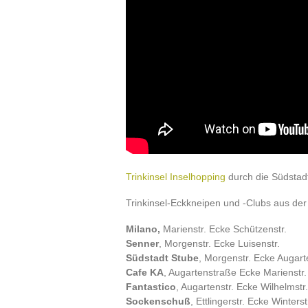
Trinkinsel Inselhopping
durch die Südstad
Trinkinsel-Eckkneipen und -Clubs aus der
Milano,
Marienstr. Ecke Schützenstr.
Senner
, Morgenstr. Ecke Luisenstr.
Südstadt Stube
, Morgenstr. Ecke Augart
Cafe KA
, Augartenstraße Ecke Marienstr.
Fantastico
, Augartenstr. Ecke Wilhelmstr.
Sockenschuß
, Ettlingerstr. Ecke Winterst