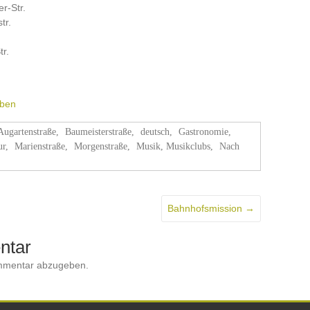
r-Str.
tr.
r.
eben
Augartenstraße
,
Baumeisterstraße
,
deutsch
,
Gastronomie
,
ur
,
Marienstraße
,
Morgenstraße
,
Musik, Musikclubs
,
Nach
Bahnhofsmission
→
ntar
mmentar abzugeben.