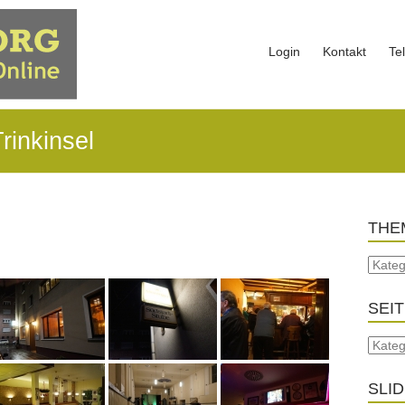
Login
Kontakt
Te
rinkinsel
THE
SEI
SLI