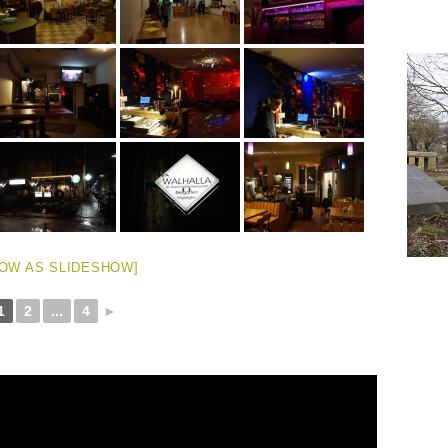
OW AS SLIDESHOW]
1
2
...
4
►