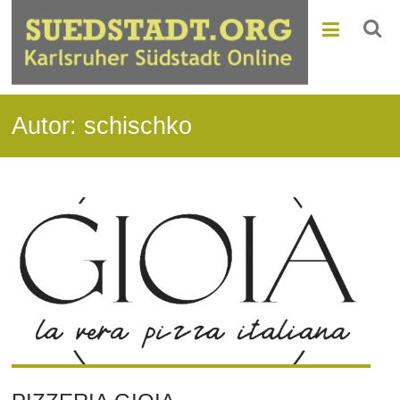
Autor:
schischko