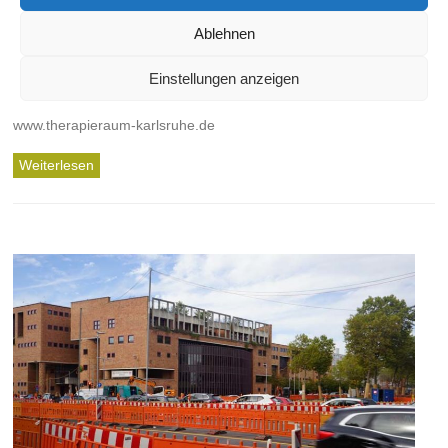
Osteopathie und Physiotherapie
Ablehnen
schischko
12. November 2019
Beauty & Wellness
,
Gewerbe
,
Nach Straßen
,
Winterstraße
Einstellungen anzeigen
www.therapieraum-karlsruhe.de
Weiterlesen