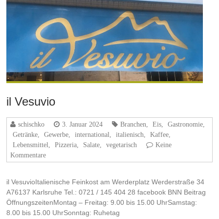
il Vesuvio
schischko
3. Januar 2024
Branchen
,
Eis
,
Gastronomie
,
Getränke
,
Gewerbe
,
international
,
italienisch
,
Kaffee
,
Lebensmittel
,
Pizzeria
,
Salate
,
vegetarisch
Keine
Kommentare
il VesuvioItalienische Feinkost am Werderplatz Werderstraße 34
A76137 Karlsruhe Tel.: 0721 / 145 404 28 facebook BNN Beitrag
ÖffnungszeitenMontag – Freitag: 9.00 bis 15.00 UhrSamstag:
8.00 bis 15.00 UhrSonntag: Ruhetag