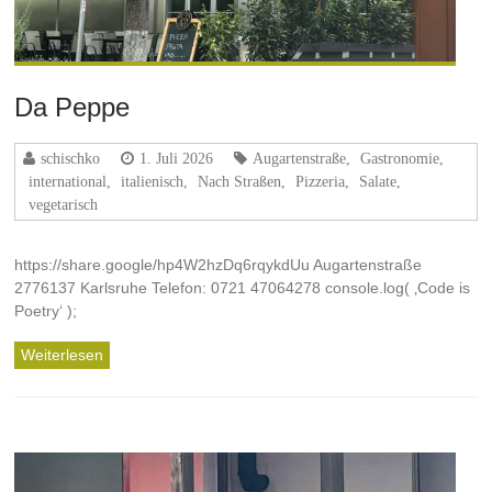
Da Peppe
schischko
1. Juli 2026
Augartenstraße
,
Gastronomie
,
international
,
italienisch
,
Nach Straßen
,
Pizzeria
,
Salate
,
vegetarisch
https://share.google/hp4W2hzDq6rqykdUu Augartenstraße
2776137 Karlsruhe Telefon: 0721 47064278 console.log( ‚Code is
Poetry‘ );
Weiterlesen