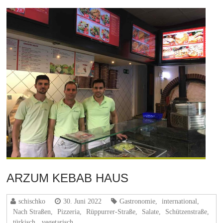
ARZUM KEBAB HAUS
schischko
30. Juni 2022
Gastronomie
,
international
,
Nach Straßen
,
Pizzeria
,
Rüppurrer-Straße
,
Salate
,
Schützenstraße
,
türkisch
,
vegetarisch