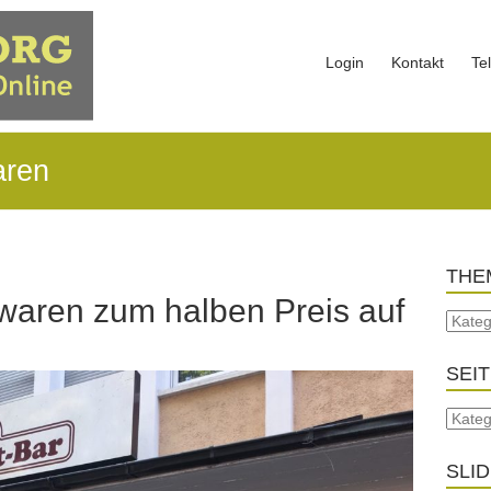
Login
Kontakt
Te
aren
THE
waren zum halben Preis auf
SEI
SLI