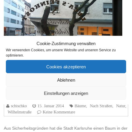
Cookie-Zustimmung verwalten
Wir verwenden Cookies, um unsere Website und unseren Service zu
optimieren.
Cookies akzeptieren
Ablehnen
Bäume in der Wilhelm- und
Rankestraße
Einstellungen anzeigen
schischko
15. Januar 2014
Bäume
,
Nach Straßen
,
Natur
,
Wilhelmstraße
Keine Kommentare
Aus Sicherheitsgründen hat die Stadt Karlsruhe einen Baum in der