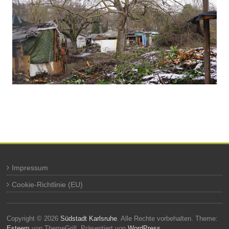
Impressum
Cookie-Richtlinie (EU)
Copyright © 2026
Südstadt Karlsruhe
. Alle Rechte vorbehalten. Theme:
Esteem
von ThemeGrill. Präsentiert von
WordPress
.