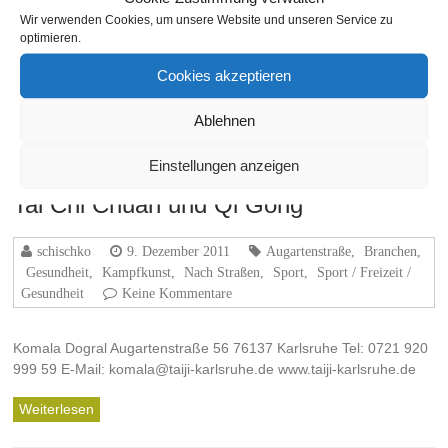
Fotos der Badischen Meile in der Ettlinger-Straße und im
Wir verwenden Cookies, um unsere Website und unseren Service zu
Beiertheimer Stadio. BadischeMeile.de Badische Meile bei
optimieren.
facebook Der Streckenverlauf:
Cookies akzeptieren
Weiterlesen
Ablehnen
Einstellungen anzeigen
Tai Chi Chuan und Qi Gong
schischko
9. Dezember 2011
Augartenstraße
,
Branchen
,
Gesundheit
,
Kampfkunst
,
Nach Straßen
,
Sport
,
Sport / Freizeit /
Gesundheit
Keine Kommentare
Komala Dogral Augartenstraße 56 76137 Karlsruhe Tel: 0721 920
999 59 E-Mail: komala@taiji-karlsruhe.de www.taiji-karlsruhe.de
Weiterlesen