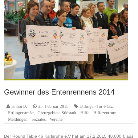
Gewinner des Entenrennens 2014
authorIX
25. Februar 2015
Ettlinger-Tor-Platz
,
Ettlingerstraße
,
Grenzgebiete Südstadt
,
Hilfe
,
Hilfezentrum
,
Meldungen
,
Soziales
,
Vereine
Der Round Table 46 Karlsruhe e.V hat am 17.2.2015 40.000 € aus