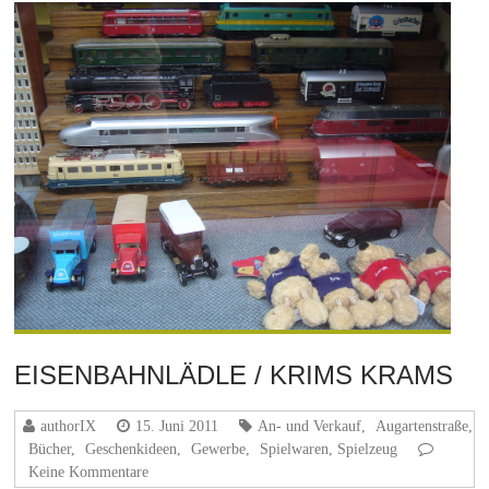
EISENBAHNLÄDLE / KRIMS KRAMS
authorIX
15. Juni 2011
An- und Verkauf
,
Augartenstraße
,
Bücher
,
Geschenkideen
,
Gewerbe
,
Spielwaren, Spielzeug
Keine Kommentare