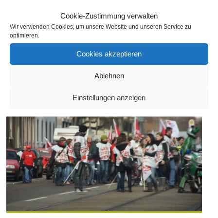
Cervezia y Tapas Bar Wielandstraße 18 – 76137 Karlsruhe 0179
Cookie-Zustimmung verwalten
7443833
Wir verwenden Cookies, um unsere Website und unseren Service zu
optimieren.
Weiterlesen
Cookies akzeptieren
Ablehnen
Einstellungen anzeigen