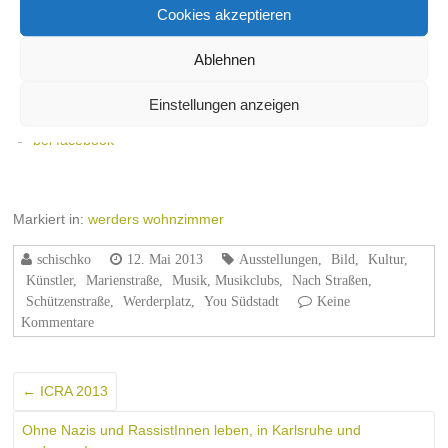
[SHOW AS SLIDESHOW]
Cookies akzeptieren
◄
1
2
Ablehnen
Einstellungen anzeigen
Webseite Werders Wohnzimmer
bei facebook
Markiert in:
werders wohnzimmer
schischko
12. Mai 2013
Ausstellungen
,
Bild
,
Kultur
,
Künstler
,
Marienstraße
,
Musik, Musikclubs
,
Nach Straßen
,
Schützenstraße
,
Werderplatz
,
You Südstadt
Keine
Kommentare
←
ICRA 2013
Ohne Nazis und RassistInnen leben, in Karlsruhe und