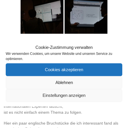
[SHOW AS SLIDESHOW]
Cookie-Zustimmung verwalten
Wir verwenden Cookies, um unsere Website und unseren Service zu
1
2
3
►
optimieren.
Cookies akzeptieren
Ablehnen
Das Forum „Robotics Meets the Humanities“ verfolgte ich nur in
der letzten Stunde.
Einstellungen anzeigen
Wie das so ist, wenn ein Laie englscihsprechnenden
internationalen Experten lauscht,
ist es nicht einfach einem Thema zu folgen.
Hier ein paar englische Bruchstücke die ich interessant fand als