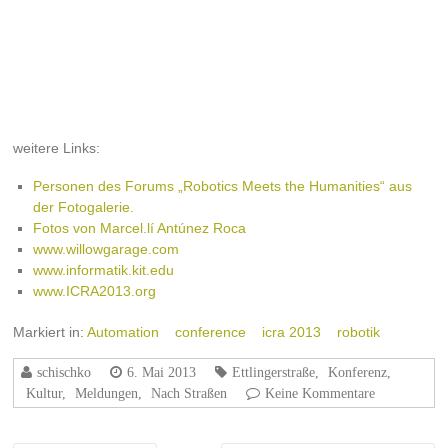
weitere Links:
Personen des Forums „Robotics Meets the Humanities“ aus
der Fotogalerie.
Fotos von Marcel.lí Antúnez Roca
www.willowgarage.com
www.informatik.kit.edu
www.ICRA2013.org
Markiert in:
Automation
conference
icra 2013
robotik
schischko
6. Mai 2013
Ettlingerstraße
,
Konferenz
,
Kultur
,
Meldungen
,
Nach Straßen
Keine Kommentare