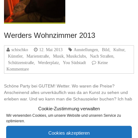
Werders Wohnzimmer 2013
schischko
12. Mai 2013
Ausstellungen
,
Bild
,
Kultur
,
Künstler
,
Marienstraße
,
Musik, Musikclubs
,
Nach Straßen
,
Schützenstraße
,
Werderplatz
,
You Südstadt
Keine
Kommentare
Schöne Party bei GUTEM! Wetter. Wo waren die Preise?
Anscheinend alles unverkäuflich was da an Kunst zu sehen und
erleben war. Und wo kann man die Schauspieler buchen? Ich hab
nichts gesehen. Zweckfrei. So soll Kunst sein. Das bedeutet dann
Cookie-Zustimmung verwalten
wohl…
Wir verwenden Cookies, um unsere Website und unseren Service zu
optimieren.
Weiterlesen
Cookies akzeptieren