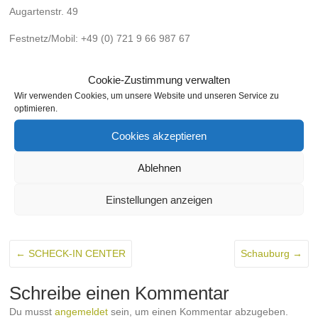
Augartenstr. 49
Festnetz/Mobil: +49 (0) 721 9 66 987 67
Email:
mail@atelierbischof.com
Cookie-Zustimmung verwalten
www.atelierbischof.com
Wir verwenden Cookies, um unsere Website und unseren Service zu
optimieren.
Cookies akzeptieren
Markiert in:
Autobeschriftung
Bild
Flyer
Fotografie
Grafik
Design
Malerei
Visitenkarten
Webseiten
Werbung
Ablehnen
schischko
28. Januar 2010
Ateliers
,
Augartenstraße
,
Einstellungen anzeigen
Bild
,
Kultur
,
Nach Straßen
Keine Kommentare
←
SCHECK-IN CENTER
Schauburg
→
Schreibe einen Kommentar
Du musst
angemeldet
sein, um einen Kommentar abzugeben.