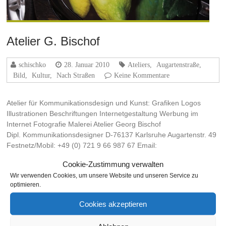
Atelier G. Bischof
schischko
28. Januar 2010
Ateliers
,
Augartenstraße
,
Bild
,
Kultur
,
Nach Straßen
Keine Kommentare
Atelier für Kommunikationsdesign und Kunst: Grafiken Logos
Illustrationen Beschriftungen Internetgestaltung Werbung im
Internet Fotografie Malerei Atelier Georg Bischof
Dipl. Kommunikationsdesigner D-76137 Karlsruhe Augartenstr. 49
Festnetz/Mobil: +49 (0) 721 9 66 987 67 Email:
mail@atelierbischof.com www.atelierbischof.com
Cookie-Zustimmung verwalten
Wir verwenden Cookies, um unsere Website und unseren Service zu
Weiterlesen
optimieren.
Cookies akzeptieren