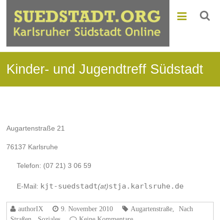
Kinder- und Jugendtreff Südstadt
Augartenstraße 21
76137 Karlsruhe
Telefon: (07 21) 3 06 59
kjt-suedstadt
stja.karlsruhe.de
E-Mail:
(at)
authorIX
9. November 2010
Augartenstraße
,
Nach
Straßen
,
Soziales
Keine Kommentare