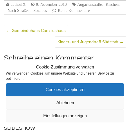
authorIX
9. November 2010
Augartenstraße
,
Kirchen
,
Nach Straßen
,
Soziales
Keine Kommentare
←
Gemeindehaus Canisiushaus
Kinder- und Jugendtreff Südstadt
→
Schreibe einen Kommentar
Du musst
angemeldet
sein, um einen Kommentar abzugeben.
Cookie-Zustimmung verwalten
Wir verwenden Cookies, um unsere Website und unseren Service zu
THEMA
optimieren.
Cookies akzeptieren
SEITEN
Ablehnen
Einstellungen anzeigen
SLIDESHOW