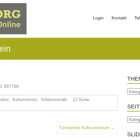
Login
Kontakt
Te
ein
THE
721 937750
ultur
,
Kulturvereine
,
Schützenstraße
Keine
SEI
Türkisches Kulturzentrum
→
SLI