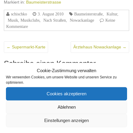
Markiert in:
Baumeisterstrasse
schischko
3. August 2010
Baumeisterstraße
,
Kultur
,
Musik, Musikclubs
,
Nach Straßen
,
Nowackanlage
Keine
Kommentare
←
Supermarkt-Karte
Ärztehaus Nowackanlage
→
Schreibe einen Kommentar
Cookie-Zustimmung verwalten
Du musst
angemeldet
sein, um einen Kommentar abzugeben.
Wir verwenden Cookies, um unsere Website und unseren Service zu
THEMA
optimieren.
Cookies akzeptieren
Ablehnen
SEITEN
Einstellungen anzeigen