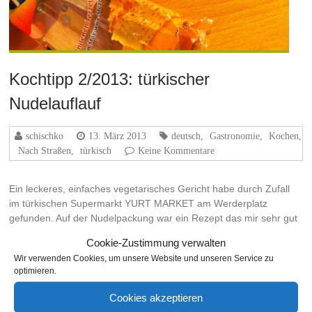
Kochtipp 2/2013: türkischer
Nudelauflauf
schischko
13. März 2013
deutsch
,
Gastronomie
,
Kochen
,
Nach Straßen
,
türkisch
Keine Kommentare
Ein leckeres, einfaches vegetarisches Gericht habe durch Zufall
im türkischen Supermarkt YURT MARKET am Werderplatz
gefunden. Auf der Nudelpackung war ein Rezept das mir sehr gut
gefallen hat. Es sah sehr interessant und lecker aus. An der Kasse
Cookie-Zustimmung verwalten
fragte ich…
Wir verwenden Cookies, um unsere Website und unseren Service zu
optimieren.
Weiterlesen
Cookies akzeptieren