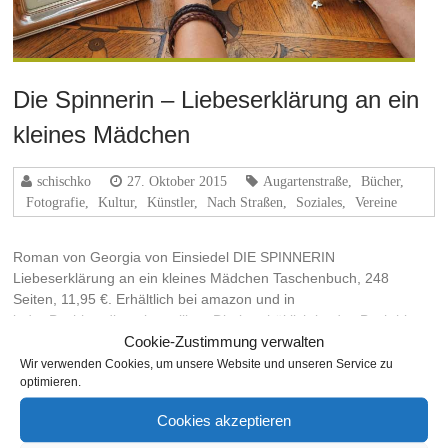
Die Spinnerin – Liebeserklärung an ein
kleines Mädchen
schischko
27. Oktober 2015
Augartenstraße
,
Bücher
,
Fotografie
,
Kultur
,
Künstler
,
Nach Straßen
,
Soziales
,
Vereine
Roman von Georgia von Einsiedel DIE SPINNERIN
Liebeserklärung an ein kleines Mädchen Taschenbuch, 248
Seiten, 11,95 €. Erhältlich bei amazon und in
jeder Buchhandlung bestellbar. Direkt erhältlich ist das Buch hier.
Cookie-Zustimmung verwalten
ISBN: 978-3-00-050304-7 Publisher: condoc – Verlag Südstadt
Wir verwenden Cookies, um unsere Website und unseren Service zu
Weiterlesen
optimieren.
Cookies akzeptieren