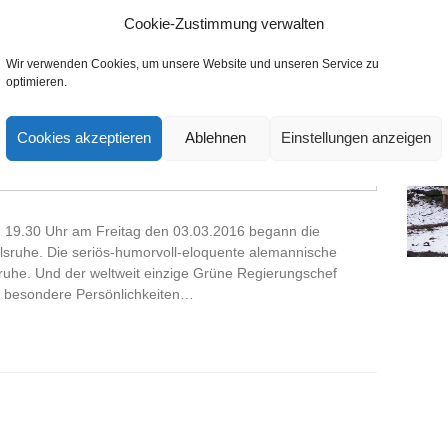
Cookie-Zustimmung verwalten
Wir verwenden Cookies, um unsere Website und unseren Service zu
optimieren.
 der Stadthalle
Cookies akzeptieren
Ablehnen
Einstellungen anzeigen
Meldungen
,
Nach Straßen
,
Politik
,
Soziales
,
You Südstadt
 um 19.30 Uhr am Freitag den 03.03.2016 begann die
arlsruhe. Die seriös-humorvoll-eloquente alemannische
sruhe. Und der weltweit einzige Grüne Regierungschef
n besondere Persönlichkeiten…