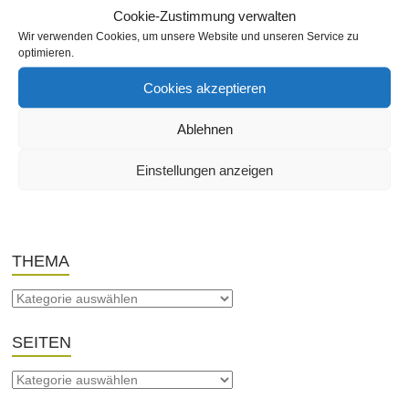
Marienstraße
,
Musik, Musikclubs
,
Nach Straßen
,
Wilhelmstraße
Cookie-Zustimmung verwalten
Keine Kommentare
Wir verwenden Cookies, um unsere Website und unseren Service zu
optimieren.
Das Südstadtfestival 2013 findet am 15. Juni statt. The Curbside
Cookies akzeptieren
Prophets, mit dem Regenbogenaward-Sieger Justin Nova. Hey
Joe Curbside Prophets und die Feuershow links: DRK, Karlsruhe
Ablehnen
entdecken Fotos by Atelier Bischof
Weiterlesen
Einstellungen anzeigen
THEMA
SEITEN