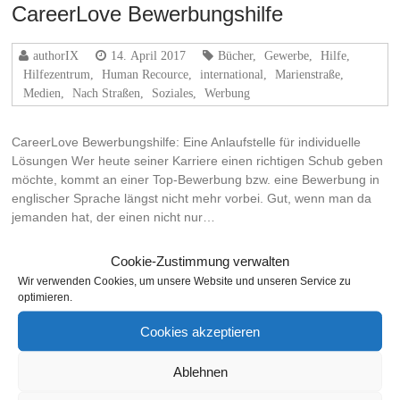
CareerLove Bewerbungshilfe
authorIX
14. April 2017
Bücher
,
Gewerbe
,
Hilfe
,
Hilfezentrum
,
Human Recource
,
international
,
Marienstraße
,
Medien
,
Nach Straßen
,
Soziales
,
Werbung
CareerLove Bewerbungshilfe: Eine Anlaufstelle für individuelle
Lösungen Wer heute seiner Karriere einen richtigen Schub geben
möchte, kommt an einer Top-Bewerbung bzw. eine Bewerbung in
englischer Sprache längst nicht mehr vorbei. Gut, wenn man da
jemanden hat, der einen nicht nur…
Weiterlesen
Cookie-Zustimmung verwalten
Wir verwenden Cookies, um unsere Website und unseren Service zu
optimieren.
Cookies akzeptieren
THEMA
Ablehnen