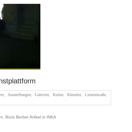
nstplattform
ers
,
Ausstellungen
,
Galerien
,
Kultur
,
Künstler
,
Luisenstraße
,
m, Boris Berber Artikel in INKA