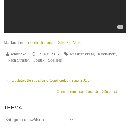
Markiert in:
ErzieherInnens
Streik
Verdi
schischko
12. Mai 2015
Augartenstraße
,
Kinderhort
,
Nach Straßen
,
Politik
,
Soziales
←
Südstadtfestival und Stadtgeburtstag 2015
Cumulonimbus über der Südstadt
→
THEMA