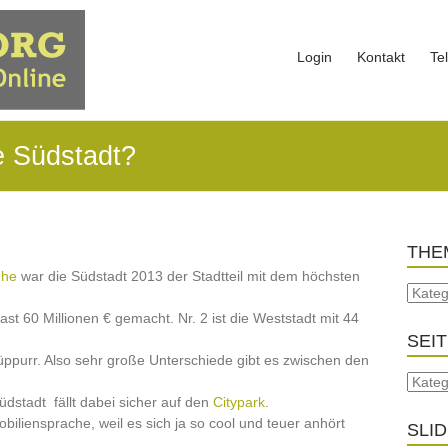
Login
Kontakt
Te
e Südstadt?
THE
uhe
war die Südstadt 2013 der Stadtteil mit dem höchsten
st 60 Millionen € gemacht. Nr. 2 ist die Weststadt mit 44
SEI
Rüppurr. Also sehr große Unterschiede gibt es zwischen den
dstadt fällt dabei sicher auf den
Citypark
.
obiliensprache, weil es sich ja so cool und teuer anhört
SLI