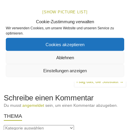
[SHOW PICTURE LIST]
Cookie-Zustimmung verwalten
Wir verwenden Cookies, um unsere Website und unseren Service zu
Markiert in:
Katze
optimieren.
Cookies akzeptieren
schischko
29. Januar 2014
Augartenstraße
,
Bild
,
Nach
Straßen
,
Tiere
,
You Südstadt
Keine Kommentare
Ablehnen
←
Bäume in der Wilhelm- und Rankestraße
Einstellungen anzeigen
i sag das, die Südstadt
→
Schreibe einen Kommentar
Du musst
angemeldet
sein, um einen Kommentar abzugeben.
THEMA