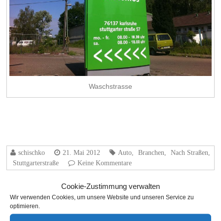
Waschstrasse
schischko
21. Mai 2012
Auto
,
Branchen
,
Nach Straßen
,
Stuttgarterstraße
Keine Kommentare
Cookie-Zustimmung verwalten
←
Zimmerei Schädel – Holzbau, Trockenbau, Bedachungen
Wir verwenden Cookies, um unsere Website und unseren Service zu
optimieren.
Waschhaus SB-Waschsalon
→