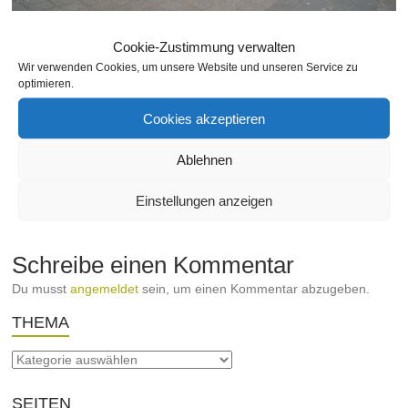
Rüppurrerstrasse 50
Cookie-Zustimmung verwalten
Wir verwenden Cookies, um unsere Website und unseren Service zu
schischko
14. April 2012
Bäckerei
,
Branchen
,
Gewerbe
,
optimieren.
Nach Straßen
,
Rüppurrer-Straße
Keine Kommentare
Cookies akzeptieren
Ablehnen
←
Baustelle in der Rüppurrerstrasse: „Haltestelle
Werderstrasse wird verlegt“
Einstellungen anzeigen
Frühling 2012 in der Südstadt
→
Schreibe einen Kommentar
Du musst
angemeldet
sein, um einen Kommentar abzugeben.
THEMA
SEITEN