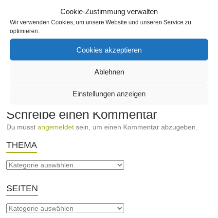
Tel: +49 (0) 721-37270
Cookie-Zustimmung verwalten
Fax: +49 (0) 721-3727170
Wir verwenden Cookies, um unsere Website und unseren Service zu
Webseite
optimieren.
schischko
18. März 2012
Ettlingerstraße
,
Gastronomie
,
Cookies akzeptieren
Hotel
,
Nach Straßen
Keine Kommentare
Ablehnen
←
Sperrmüll
MH Orthopädie GmbH
→
Einstellungen anzeigen
Schreibe einen Kommentar
Du musst
angemeldet
sein, um einen Kommentar abzugeben.
THEMA
SEITEN