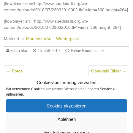
[flowplayer src=’http://www.suedstadt.org/wp-
content/uploads/2010/07/23032010002.flv‘ width=360 height=264]
[flowplayer src=’http://www.suedstadt.org/wp-
content/uploads/2010/07/29032010.flv‘ width=360 height=264]
Markiert in:
Marienstraße
Werderplatz
schischko
15. Juli 2010
Keine Kommentare
←
Fotos
Oberwald Bilder
→
Cookie-Zustimmung verwalten
Schreibe einen Kommentar
Wir verwenden Cookies, um unsere Website und unseren Service zu
optimieren.
Du musst
angemeldet
sein, um einen Kommentar abzugeben.
Cookies akzeptieren
THEMA
Ablehnen
SEITEN
Einstellungen anzeigen