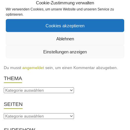
Cookie-Zustimmung verwalten
Wir verwenden Cookies, um unsere Website und unseren Service zu
optimieren.
schischko
3. Mai 2010
Ettlingerstraße
,
Nach Straßen
,
Sport / Freizeit / Gesundheit
,
Zoo
Keine Kommentare
Cookies akzeptieren
Ablehnen
←
Rolladen Ehinger
Firma Bosch
→
Einstellungen anzeigen
Schreibe einen Kommentar
Du musst
angemeldet
sein, um einen Kommentar abzugeben.
THEMA
SEITEN
SLIDESHOW