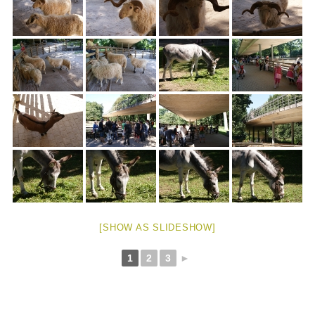
[SHOW AS SLIDESHOW]
1
2
3
►