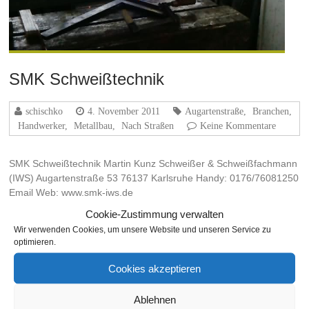
SMK Schweißtechnik
schischko
4. November 2011
Augartenstraße
,
Branchen
,
Handwerker
,
Metallbau
,
Nach Straßen
Keine Kommentare
SMK Schweißtechnik Martin Kunz Schweißer & Schweißfachmann
(IWS) Augartenstraße 53 76137 Karlsruhe Handy: 0176/76081250
Email Web: www.smk-iws.de
Cookie-Zustimmung verwalten
Weiterlesen
Wir verwenden Cookies, um unsere Website und unseren Service zu
optimieren.
Cookies akzeptieren
THEMA
Ablehnen