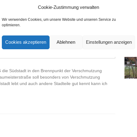
Cookie-Zustimmung verwalten
Wir verwenden Cookies, um unsere Website und unseren Service zu
optimieren.
haufen, BNN vom 13.2.16
Cookies akzeptieren
Ablehnen
Einstellungen anzeigen
ldungen
,
Politik
,
Soziales
die Südstadt in den Brennpunkt der Verschmutzung
 Baumeisterstraße soll besonders von Verschmutzung
stadt lebt und auch andere Stadteile gut kennt kann ich