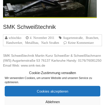
SMK Schweißtechnik
schischko
4. November 2011
Augartenstraße
,
Branchen
,
Handwerker
,
Metallbau
,
Nach Straßen
Keine Kommentare
SMK Schweißtechnik Martin Kunz Schweißer & Schweißfachmann
(IWS) Augartenstraße 53 76137 Karlsruhe Handy: 0176/76081250
Email Web: www.smk-iws.de
Cookie-Zustimmung verwalten
Weiterlesen
Wir verwenden Cookies, um unsere Website und unseren Service zu
optimieren.
Cookies akzeptieren
THEMA
Ablehnen