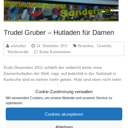
Trudel Gruber – Hutladen für Damen
schischko
24. Dezember 2011
Branchen
,
Gewerbe
,
Werderstraße
Keine Kommentare
Ende Dezember 2011 schließ der vielleicht letzte reine
Damenhutladen der Welt, naja, auf jedenfall in der Südstadt in
Karlsruhe wird es keinen mehr geben. Hüte sind eben nicht mehr
so gerne getragen. In Baden-Baden ja sicher, da gibt es mehr…
Cookie-Zustimmung verwalten
Weiterlesen
Wir verwenden Cookies, um unsere Website und unseren Service zu
optimieren.
Cookies akzeptieren
THEMA
Ablehnen