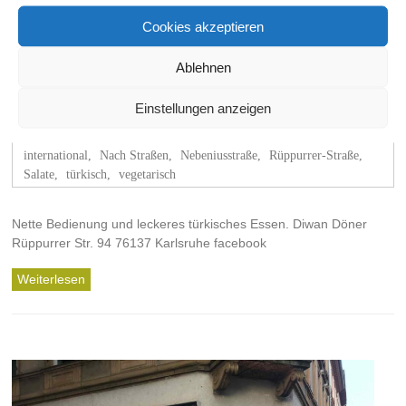
Cookies akzeptieren
Ablehnen
Diwan Döner
Einstellungen anzeigen
schischko
30. März 2017
Döner
,
Gastronomie
,
international
,
Nach Straßen
,
Nebeniusstraße
,
Rüppurrer-Straße
,
Salate
,
türkisch
,
vegetarisch
Nette Bedienung und leckeres türkisches Essen. Diwan Döner
Rüppurrer Str. 94 76137 Karlsruhe facebook
Weiterlesen