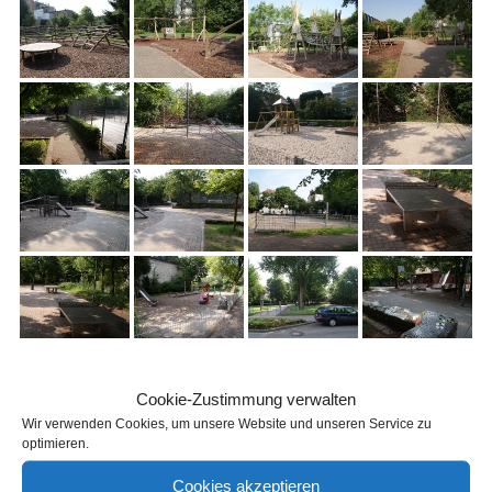
[SHOW AS SLIDESHOW]
Cookie-Zustimmung verwalten
Wir verwenden Cookies, um unsere Website und unseren Service zu
1
2
►
optimieren.
Cookies akzeptieren