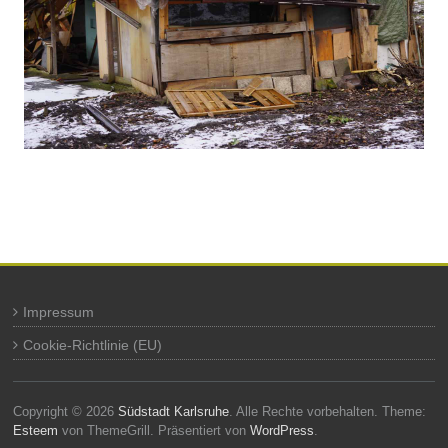
Impressum
Cookie-Richtlinie (EU)
Copyright © 2026
Südstadt Karlsruhe
. Alle Rechte vorbehalten. Theme:
Esteem
von ThemeGrill. Präsentiert von
WordPress
.