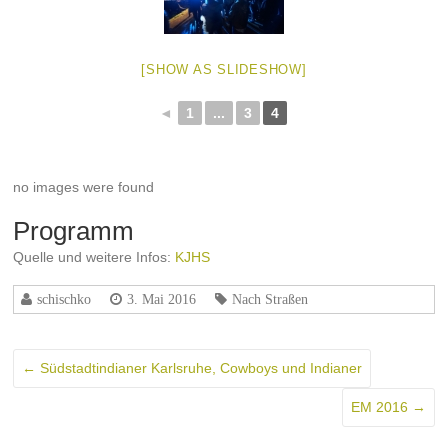
[SHOW AS SLIDESHOW]
◄
1
...
3
4
no images were found
Programm
Quelle und weitere Infos:
KJHS
schischko
3. Mai 2016
Nach Straßen
←
Südstadtindianer Karlsruhe, Cowboys und Indianer
EM 2016
→