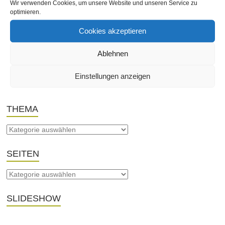
Wir verwenden Cookies, um unsere Website und unseren Service zu
optimieren.
←
Werderstrassenfest 2013
Cookies akzeptieren
44. Lichterfest im Stadtgarten Zoo
→
Ablehnen
Schreibe einen Kommentar
Einstellungen anzeigen
Du musst
angemeldet
sein, um einen Kommentar abzugeben.
THEMA
SEITEN
SLIDESHOW