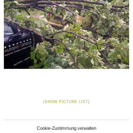
[SHOW PICTURE LIST]
schischko
8. August 2013
Nach Straßen
,
Rankestraße
Cookie-Zustimmung verwalten
Keine Kommentare