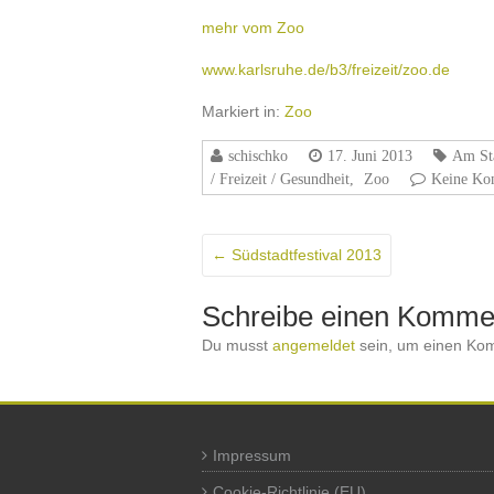
mehr vom Zoo
www.karlsruhe.de/b3/freizeit/zoo.de
Markiert in:
Zoo
schischko
17. Juni 2013
Am St
/ Freizeit / Gesundheit
,
Zoo
Keine Ko
←
Südstadtfestival 2013
Schreibe einen Komme
Du musst
angemeldet
sein, um einen Ko
Impressum
Cookie-Richtlinie (EU)