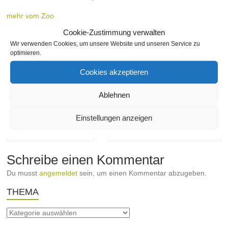
mehr vom Zoo
Cookie-Zustimmung verwalten
www.karlsruhe.de/b3/freizeit/zoo.de
Wir verwenden Cookies, um unsere Website und unseren Service zu
optimieren.
Markiert in:
Zoo
Cookies akzeptieren
schischko
17. Juni 2013
Am Stadtgarten
,
Bahnhofstraße
,
Ettlingerstraße
,
Nach Straßen
,
Sport / Freizeit / Gesundheit
,
Zoo
Ablehnen
Keine Kommentare
Einstellungen anzeigen
←
Südstadtfestival 2013
Hochwasser, Hitze und Orkan
→
Schreibe einen Kommentar
Du musst
angemeldet
sein, um einen Kommentar abzugeben.
THEMA