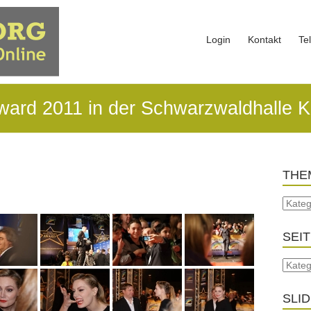
Login
Kontakt
Te
ard 2011 in der Schwarzwaldhalle K
THE
SEI
SLI