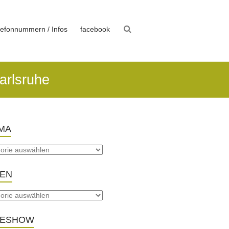
lefonnummern / Infos
facebook
arlsruhe
MA
TEN
DESHOW