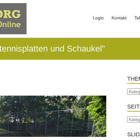
Login
Kontakt
Te
tennisplatten und Schaukel"
THE
SEI
SLI