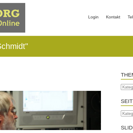
Login
Kontakt
Te
Schmidt"
THE
SEI
SLI